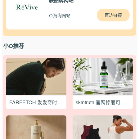
肤品牌网站
直达链接
海淘网站
小O推荐
FARFETCH 发发奇时尚大促低至3折+满享额外8折
skintruth 官网修丽可独立日大促：全线75折+3倍积分