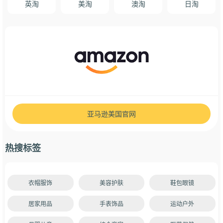
英淘
美淘
澳淘
日淘
亚马逊美国官网
热搜标签
衣帽服饰
美容护肤
鞋包眼镜
居家用品
手表饰品
运动户外