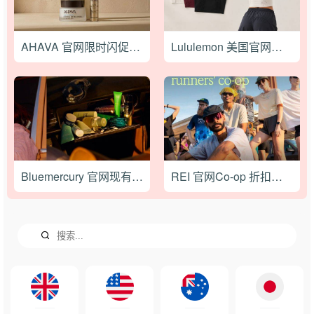
AHAVA 官网限时闪促，红白蓝系列无门槛7折，满赠正装礼
Lululemon 美国官网现有Nulu镂空短款背心特价$78，低至2折无需用码，美国境内免运费
Bluemercury 官网现有会员甄选护肤品8折，小光盾防晒$32
REI 官网Co-op 折扣区现低至2.8折，运动卫衣仅$41