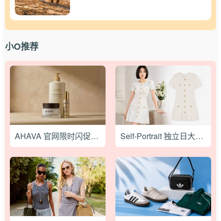
小O推荐
AHAVA 官网限时闪促，红白蓝系列无门槛7折，满赠正装礼
Self-Portrait 独立日大促低至3折，秦岚同款针织连衣裙仅$186