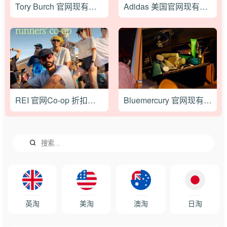
Tory Burch 官网现有夏日大促低至5折，ROMY 斜挎包£148
Adidas 美国官网现有潮流鞋服额外7折促销，新款三叶草单肩包$38
REI 官网Co-op 折扣区现低至2.8折，运动卫衣仅$41
Bluemercury 官网现有会员甄选护肤品8折，小光盾防晒$32
英淘
美淘
澳淘
日淘