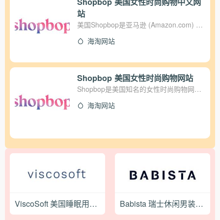
Shopbop 美国女性时尚购物中文网
https://cn.shopbop.com/ 下面就给大家介
站
绍一下烧包官网移动端的下单流程： 1、
美国Shopbop是亚马逊 (Amazon.com) 旗
首先登陆shopbop官网注册。点击展开左
下的时尚购物网站，提供600多个知名设
上角菜单，点击Sign in登录注册： 2、已
海淘网站
计师品牌以及新锐设计师系列的潮流单
有账户的可以选择使用邮箱密码登录，有
品，包括Marc by Marc Jacobs Alexander
amazon账户的也可以选择使用amazon账
Wang Tory Burch Juicy Couture Rebecca
户登录，新用户直接点击下方创建新账
Minkoff。Shopbop网站满$100免国际运
Shopbop 美国女性时尚购物网站
户： 按照网站的要求填写名称，邮箱密码
费，推荐选用邮政渠道，抽税概率小。
Shopbop是美国知名的女性时尚购物网
完成注册。注意：注册的时候填的信息都
注：支持支付宝直邮中国。
站，从女装、泳衣、婚纱、手袋、靴子到
要用英文的，姓名也只能写拼音（中文目
海淘网站
丝巾、珠宝等各种配饰，提供一个时髦女
前网站还识别不了）。 3、注册完成之
性衣柜中所需要的一切。Shopbop提供的
后，就是买买买啦！挑选自己喜欢的产
品牌共有400多种，其中既有亲民的时尚
品，选择尺码，颜色，数量加入购物车：
品牌 Madewell、7 For All Mankind、
在这里小编需要提醒一下大家：shopbop
Juicy Couture 等，也有高端设计师品牌，
有个折扣促销的专栏，这里面都是
如：Rag & Bone、DKNY、Alexander
Shopbop的打折商品。有时候新品也会有
Wang、Proenza Schouler、Diane von
折扣，很划算。折扣促销也把商品进行了
Furstenburg。和很多大型百货店将设计师
分类，方便挑选。 加入购物车之后弹出的
品牌当季的整个系列都摆上柜台不同，
对话框可以看到一个选项，选择继续购物
Shopbop的专业买手仅仅挑选全系列中他
ViscoSoft 美国睡眠用品海淘购物网站
Babista 瑞士休闲男装品牌购物网站
或者结算，直接选择结算进入购物车：
们最认可的几件，之后再由Shopbop的造
4、商品在购物车还可以进行编辑，如果有