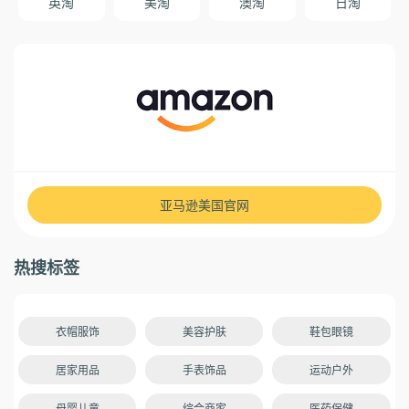
英淘
美淘
澳淘
日淘
一般两周左右能到。这种方式的优点就是
不用预付关税，而且被税率很小。不过大
家买的时候还是要注意点，不要一次买太
多东西，买一两件最好，这样金额和体积
都不会太大，被税的几率要小得多。可以
进行包裹跟踪，不过Shopbop售后很好，
如果丢单了，Shopbop会重新寄一个过
来，即便断货，也会退款给你。 7、下一
步就是付款选项了。官网目前支付支付宝
快捷支付，如果有礼品券或者折扣码可以
在这里选择使用： 如果使用信用卡支付，
亚马逊美国官网
选择信用卡，按照要求填写持卡人姓名卡
号等信息，一般的双币信用卡都是可以使
用，注意这里的持卡人姓名以及账单地址
热搜标签
还是需要使用拼音输入。之后选择继续：
8、收货信息，支付信息都输入完成之后，
进入最后确认页面，确认输入的信息无误
之后即可下单： 注意：下单完成之后会让
衣帽服饰
美容护肤
鞋包眼镜
你完善身份证号码用于包裹清关，届时根
据要求填写即可： 其他注意事项： （1）
居家用品
手表饰品
运动户外
SHOPBOP一旦下单，在线无法再对订单
进行任何更改，包括取消。所以如果因各
母婴儿童
综合商家
医药保健