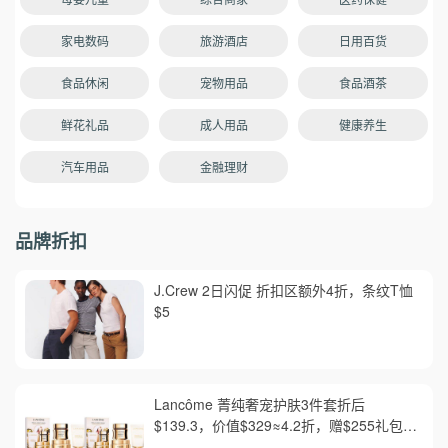
种原因发生订单取消或需作废的情况，请
立即在下单之后2分钟内打电话给官方客服
家电数码
旅游酒店
日用百货
做取消。中文客服：400-890-4666 （2）
如果收到的商品有问题，则不要穿戴、更
食品休闲
宠物用品
食品酒茶
改或者洗涤这件商品，需要保留原始包装
和标签，将货物拍照，发送给客服，申请
鲜花礼品
成人用品
健康养生
退货退款，并且在下单后30天内退还。
（3）中文客服邮箱：
汽车用品
金融理财
serviceCN@shopbop.com
品牌折扣
J.Crew 2日闪促 折扣区额外4折，条纹T恤
$5
Lancôme 菁纯奢宠护肤3件套折后
$139.3，价值$329≈4.2折，赠$255礼包含
正装眼精华