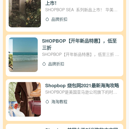
上市！
SHOPBOP SEA 系列新品上市！ 华美图
案、复古蕾丝、经典碎花 纽约品牌推出梦
品牌折扣
幻新品系列 SEA 2021 春季 直达戳链接：
https://cn.shopbop.com/
SHOPBOP【开年新品特惠】，低至
三折
SHOPBOP【开年新品特惠】，低至三折 北
京时间 1 月 5 日 20：18 开始 无需折扣
品牌折扣
码，售完即止 活动入口：
https://cn.shopbop.com/sale/br/v=1/13594.htm
Shopbop 烧包网2021最新海淘攻略
SHOPBOP是美国亚马逊公司旗下的时尚
女装购物网站，在线销售多个知名品牌的
海淘教程
服饰、鞋履、包袋、配饰等。基本上都是
轻奢的设计师品牌，如Alexander Wang、
Tory burch、Marc by Marc Jacobs等。网
站活动不多，但折扣商品都是当季的，所
以很受国内海淘一族的青睐。 官网网址：