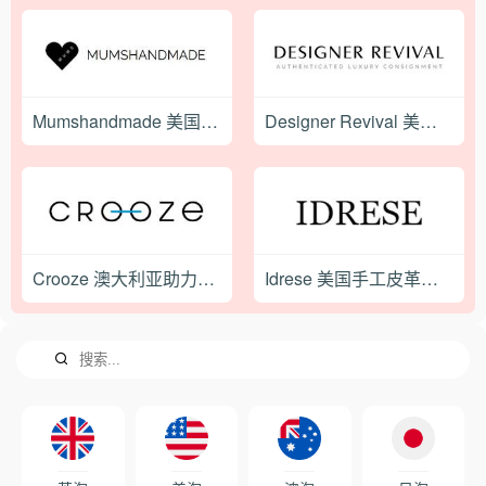
型师重新进行混搭。Shopbop一向为他们
折扣码，可以在下方空白处填写使用，获
的买手和造型师感到自豪，每一季
取相应的优惠，之后选择结算即可； 5、
Lookbook都好像时尚杂志一般，启发现代
结算第一步，填写收货地址，按照网站要
时尚女性各种格或场合穿着所需的灵感。
求用拼音填写国内的收货地址。注意：每
在Shopbop网店上最畅销的品牌有：Marc
个城市的邮政分拣中心都有专人负责将外
Mumshandmade 美国手工针织服饰购物网站
Designer Revival 美国二手奢华时尚品牌购物网站
by Marc Jacobs、Alice + Olivia、
国来信地址翻译成中文地址，并写在邮件
Elizabeth and James、Vince、Juicy
上。所以最好在收货地址第二行填写手机
Couture、J Brand、7 for All Mankind、
号，例如：“TEL:13611111112”。邮政编
Theory。 Shopbop 总部位于威斯康辛州
码一定要写正确，因为从外国到中国的几
麦迪逊 (Madison， Wisconsin)，
道邮政环节都是靠邮政编码区域投递的。
Shopbop 2006年2月27日被亚马逊
6、输入完收货地址之后选择运送方式，目
(Amazon) 并购，成为 Amazon 企业集团
前SHOPBOP的订单满100美元包免费国际
Crooze 澳大利亚助力自行车品牌购物网站
Idrese 美国手工皮革鞋履购物网站
的成员。2009年，Shopbop 推出三日或以
直邮，若订单低于100美元，需付10美元
下的全球免费送货。2011年，Shopbop 加
国际邮费。现在有三种方式， 第一种要预
强了其全球业务，提供了十二种不同货币
付关税，即付款时就已经把关税给交了，
结算，以及用法语、德语、西班牙语、日
等到收到货之后，如果实际关税与预付有
语、简体中文、韩语等六种语言界面和客
差额，Shopbop会多退少补。 第二种不用
服服务，来满足Shopbop全球客户个性化
预付关税，但若被海关抽中，要自己去交
购物体验。
税，手续很麻烦。这两种虽然有包裹跟
踪，但基本上关税是逃不了的。 推荐大家
用第三种（EMS）。需要7-20个工作日，