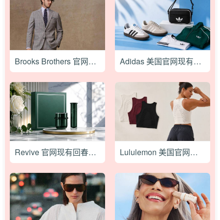
Brooks Brothers 官网年中大促全场低至6折促销
Adidas 美国官网现有潮流鞋服额外7折促销，新款三叶草单肩包$38
Revive 官网现有回春油+晚霜套装5折特惠，仅需$49，美国境内免邮
Lululemon 美国官网现有Nulu镂空短款背心特价$78，低至2折无需用码，美国境内免运费