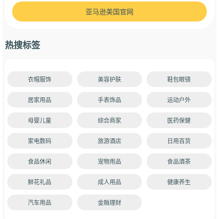
亚马逊美国官网
热搜标签
衣帽服饰
美容护肤
鞋包眼镜
居家用品
手表饰品
运动户外
母婴儿童
综合商家
医药保健
家电数码
旅游酒店
日用百货
食品休闲
宠物用品
食品酒茶
鲜花礼品
成人用品
健康养生
汽车用品
金融理财