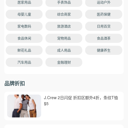
居家用品
手表饰品
运动户外
母婴儿童
综合商家
医药保健
家电数码
旅游酒店
日用百货
食品休闲
宠物用品
食品酒茶
鲜花礼品
成人用品
健康养生
汽车用品
金融理财
品牌折扣
J.Crew 2日闪促 折扣区额外4折，条纹T恤
$5