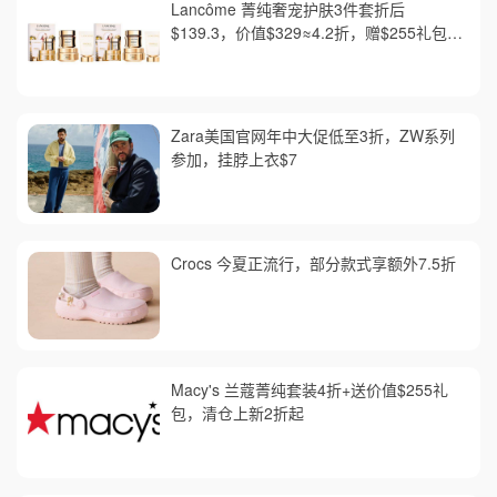
Lancôme 菁纯奢宠护肤3件套折后
$139.3，价值$329≈4.2折，赠$255礼包含
正装眼精华
Zara美国官网年中大促低至3折，ZW系列
参加，挂脖上衣$7
Crocs 今夏正流行，部分款式享额外7.5折
Macy's 兰蔻菁纯套装4折+送价值$255礼
包，清仓上新2折起