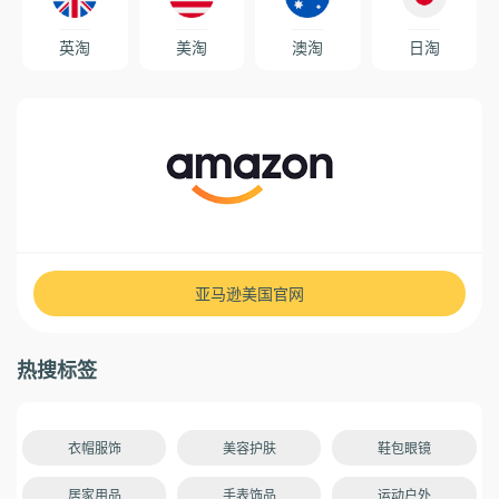
英淘
美淘
澳淘
日淘
亚马逊美国官网
热搜标签
衣帽服饰
美容护肤
鞋包眼镜
居家用品
手表饰品
运动户外