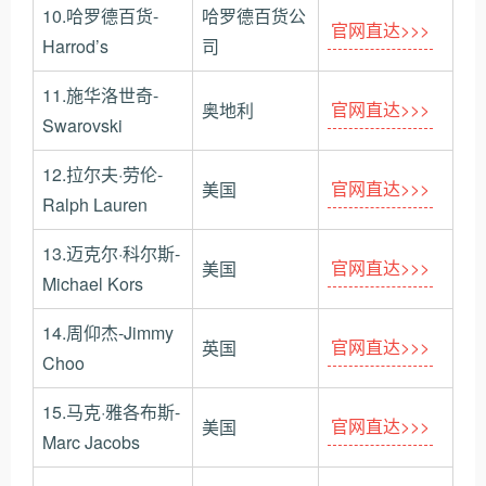
10.哈罗德百货-
哈罗德百货公
官网直达>>>
Harrod’s
司
11.施华洛世奇-
官网直达>>>
奥地利
Swarovski
12.拉尔夫·劳伦-
官网直达>>>
美国
Ralph Lauren
13.迈克尔·科尔斯-
官网直达>>>
美国
Michael Kors
14.周仰杰-
Jimmy
官网直达>>>
英国
Choo
15.马克·雅各布斯-
官网直达>>>
美国
Marc Jacobs