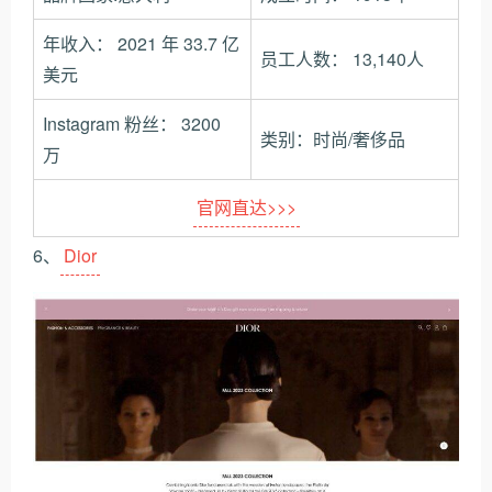
年收入： 2021 年 33.7 亿
员工人数： 13,140人
美元
Instagram 粉丝： 3200
类别：时尚/奢侈品
万
官网直达>>>
6、
Dior