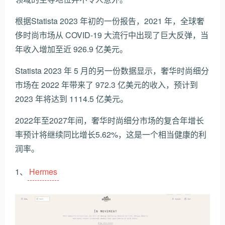
根据Statista 2023 年初的一份报告，2021 年，全球奢
侈时尚市场从 COVID-19 大流行中出现了巨大反弹，当
年收入增加至近 926.9 亿美元。
Statista 2023 年 5 月的另一份数据显示，奢华时尚细分
市场在 2022 年带来了 972.3 亿美元的收入，预计到
2023 年将达到 1114.5 亿美元。
2022年至2027年间，奢华时尚细分市场的复合年增长
率预计将继续同比增长5.62%，这是一个相当健康的利
润率。
1、
Hermes