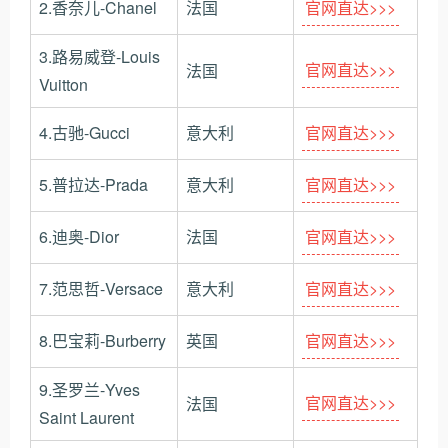
2.香奈儿-
Chanel
法国
官网直达>>>
3.路易威登-
Louis
官网直达>>>
法国
Vuitton
4.古驰-
Gucci
意大利
官网直达>>>
5.普拉达-
Prada
意大利
官网直达>>>
6.迪奥-Dior
法国
官网直达>>>
7.范思哲-
Versace
意大利
官网直达>>>
8.巴宝莉-
Burberry
英国
官网直达>>>
9.
圣罗兰
-
Yves
官网直达>>>
法国
Saint Laurent