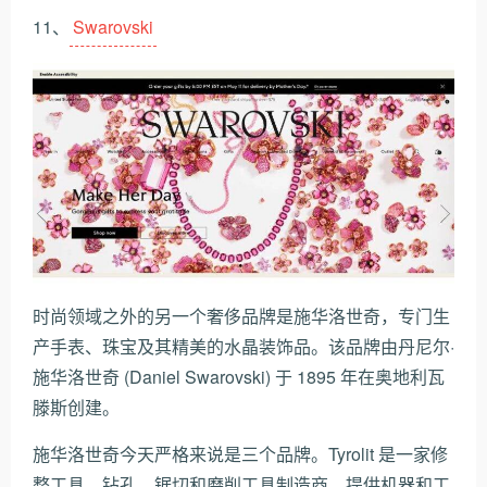
11、
Swarovski
时尚领域之外的另一个奢侈品牌是施华洛世奇，专门生
产手表、珠宝及其精美的水晶装饰品。该品牌由丹尼尔·
施华洛世奇 (Daniel Swarovski) 于 1895 年在奥地利瓦
滕斯创建。
施华洛世奇今天严格来说是三个品牌。Tyrolit 是一家修
整工具、钻孔、锯切和磨削工具制造商，提供机器和工