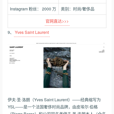
Instagram 粉丝： 2000 万
类别：时尚/奢侈品
官网直达>>>
9、
Yves Saint Laurent
伊夫·圣·洛朗（Yves Saint Laurent）——经典缩写为
YSL——是一个法国奢侈时尚品牌，由皮埃尔·伯格
（Pierre Berge）和公司同名者伊夫·圣·洛朗本人（全名