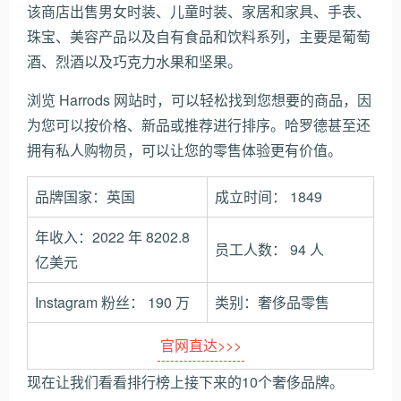
该商店出售男女时装、儿童时装、家居和家具、手表、
珠宝、美容产品以及自有食品和饮料系列，主要是葡萄
酒、烈酒以及巧克力水果和坚果。
浏览 Harrods 网站时，可以轻松找到您想要的商品，因
为您可以按价格、新品或推荐进行排序。哈罗德甚至还
拥有私人购物员，可以让您的零售体验更有价值。
品牌国家：英国
成立时间： 1849
年收入：2022 年 8202.8
员工人数： 94 人
亿美元
Instagram 粉丝： 190 万
类别：奢侈品零售
官网直达>>>
现在让我们看看排行榜上接下来的10个奢侈品牌。