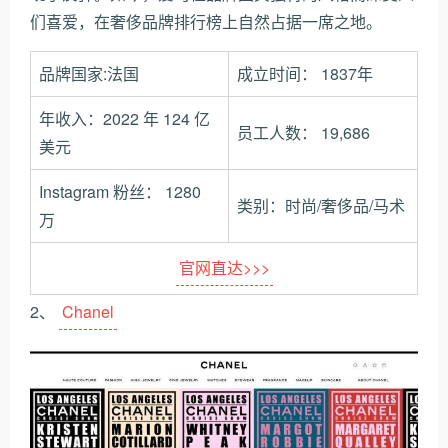
们喜爱，在奢侈品牌排行榜上自然占据一席之地。
品牌国家:法国
成立时间： 1837年
年收入：2022 年 124 亿
员工人数： 19,686
美元
Instagram 粉丝： 1280
类别：时尚/奢侈品/马术
万
官网直达>>>
2、
Chanel