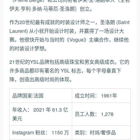
伊夫·亨利·多纳·马蒂厄-圣洛朗）创立。
作为20世纪最有成就的时装设计师之一，圣洛朗 (Saint
Laurent) 从小就开始设计时装，并赢得了一场设计大
赛。他很快开始与当时的《Vogue》主编合作，继续他
的时装设计梦想。
21世纪的YSL品牌包括高级珠宝和男女高级成衣。它的
许多商品都印有著名的 YSL 标志，每个字母垂直下
降，创造出高级时尚的体现。
品牌国家:法国
成立时间： 1961年
年收入： 2021 年 61.3 亿
员工人数： 1,278
美元
Instagram 粉丝： 1150 万
类别：时尚/奢侈品