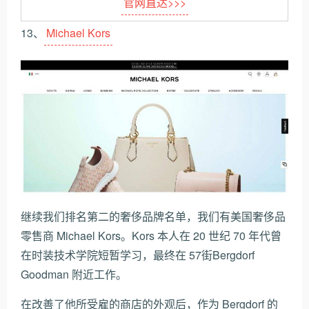
官网直达>>>
13、
Michael Kors
继续我们排名第二的奢侈品牌名单，我们有美国奢侈品
零售商 Michael Kors。Kors 本人在 20 世纪 70 年代曾
在时装技术学院短暂学习，最终在 57街Bergdorf
Goodman 附近工作。
在改善了他所受雇的商店的外观后，作为 Bergdorf 的