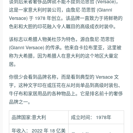
谈到后来者奢侈品牌就不能不提到范思哲 (Versace)，
这是一家意大利时装公司，由詹尼·范思哲 (Gianni
Versace) 于 1978 年创立。该品牌一直致力于将鲜艳的
色彩和大胆的印花融入令人瞩目的高级成衣时装中。
该标志以希腊人物美杜莎为特色，源自詹尼·范思哲
(Gianni Versace) 的传承。他来自卡拉布里亚，这里被
称为大希腊，因为希腊人在意大利的这个地区大量定
居。
你很少会看到品牌名称，而是看到典型的 Versace 文
字，这种文字印在或压花在从时尚单品到高级时装包、
牛仔布和家居用品的各种物品上。它是排名前十的奢侈
品牌之一。
品牌国家:意大利
成立时间： 1978年
年收入： 2022 年 18 亿美