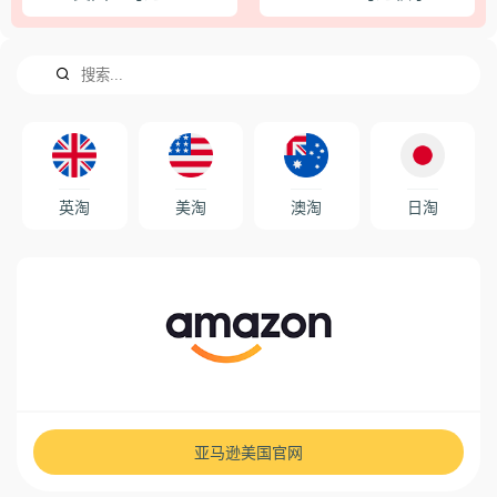
英淘
美淘
澳淘
日淘
亚马逊美国官网