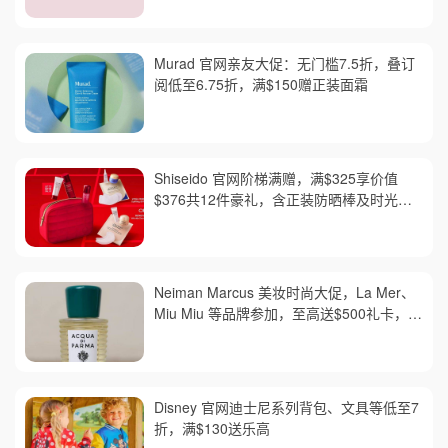
Murad 官网亲友大促：无门槛7.5折，叠订
阅低至6.75折，满$150赠正装面霜
Shiseido 官网阶梯满赠，满$325享价值
$376共12件豪礼，含正装防晒棒及时光琉
璃套装，红腰子套装变相6折
Neiman Marcus 美妆时尚大促，La Mer、
Miu Miu 等品牌参加，至高送$500礼卡，需
用码 AUGUST，满$300免邮
Disney 官网迪士尼系列背包、文具等低至7
折，满$130送乐高