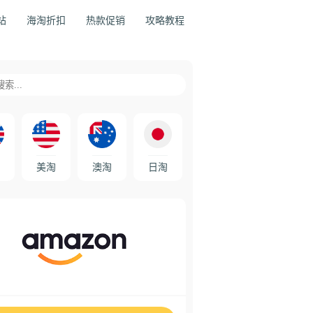
站
海淘折扣
热款促销
攻略教程
美淘
澳淘
日淘