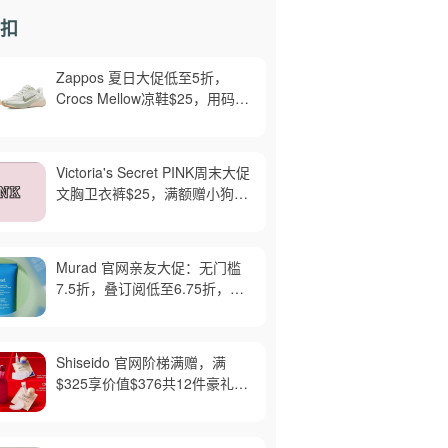
扣
Zappos 夏日大促低至5折，
Crocs Mellow凉鞋$25，用码
BBX15享40% OFF
Victoria's Secret PINK周末大促
文胸卫衣裤$25，满额赠小狗摆
件码MINIDOG
Murad 官网亲友大促：无门槛
7.5折，叠订阅低至6.75折，满
$150赠正装面霜
Shiseido 官网阶梯满赠，满
$325享价值$376共12件豪礼，
含正装防晒棒及时光琉璃套装，
红腰子套装变相6折