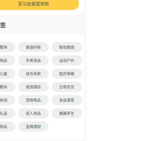
亚马逊美国官网
签
服饰
美容护肤
鞋包眼镜
用品
手表饰品
运动户外
儿童
综合商家
医药保健
数码
旅游酒店
日用百货
休闲
宠物用品
食品酒茶
礼品
成人用品
健康养生
用品
金融理财