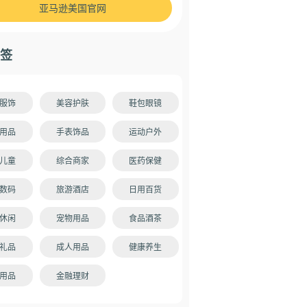
亚马逊美国官网
签
服饰
美容护肤
鞋包眼镜
用品
手表饰品
运动户外
儿童
综合商家
医药保健
数码
旅游酒店
日用百货
休闲
宠物用品
食品酒茶
礼品
成人用品
健康养生
用品
金融理财