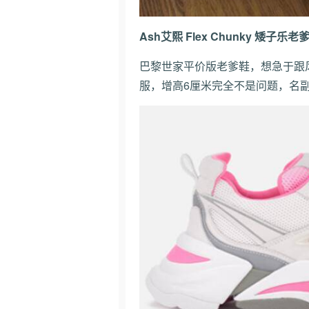
Ash艾熙 Flex Chunky 矮子乐老
巴黎世家平价版老爹鞋，想急于跟
服，增高6厘米完全不是问题，名副