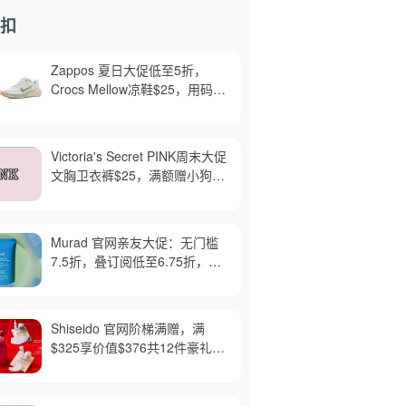
扣
Zappos 夏日大促低至5折，
Crocs Mellow凉鞋$25，用码
BBX15享40% OFF
Victoria's Secret PINK周末大促
文胸卫衣裤$25，满额赠小狗摆
件码MINIDOG
Murad 官网亲友大促：无门槛
7.5折，叠订阅低至6.75折，满
$150赠正装面霜
Shiseido 官网阶梯满赠，满
$325享价值$376共12件豪礼，
含正装防晒棒及时光琉璃套装，
红腰子套装变相6折