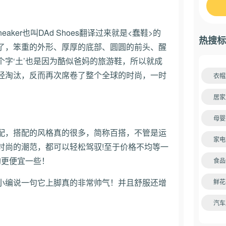
eaker也叫DAd Shoes翻译过来就是<蠢鞋>的
热搜标
了，笨重的外形、厚厚的底部、圆圆的前头、醒
字‘土’也是因为酷似爸妈的旅游鞋，所以就成
经淘汰，反而再次席卷了整个全球的时尚，一时
衣帽
！
居家
母婴
配，搭配的风格真的很多，简称百搭，不管是运
家电
时尚的潮范，都可以轻松驾驭!至于价格不均等一
海淘更便宜一些！
食品
小编说一句它上脚真的非常帅气！并且舒服还增
鲜花
汽车