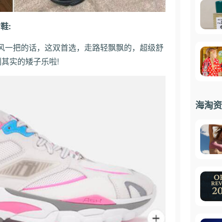
爹鞋:
风一把的话，这双首选，走路轻飘飘的，超级舒
其实的矮子乐啦!
海淘资