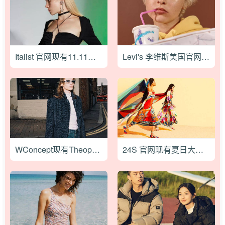
Italist 官网现有11.11优惠全场低至45折促销限时免运费
Levi's 李维斯美国官网清仓低至2.5折促销，满额免邮
WConcept现有Theopen Product设计师品牌低至5折+额外9折促销，满额免邮
24S 官网现有夏日大促甄选大牌服饰鞋包低至5折促销