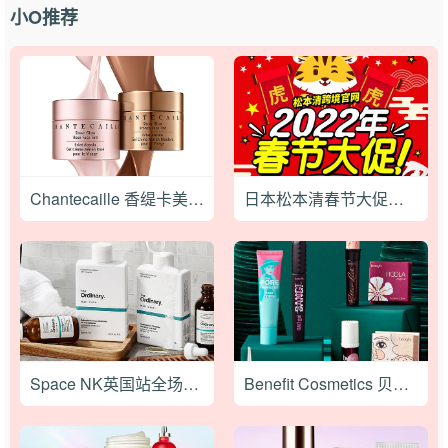
小O推荐
Chantecaille 香缇卡美国官网现全场无门槛7.5折促销，满额免邮
日本松本清春节大促最高立减6000日元，税前满5000日元包邮不限重
Space NK英国站全场彩妆护肤85折促销，叠加退税83折
Benefit Cosmetics 贝玲妃官网黑五大促全场无门槛7折+免运