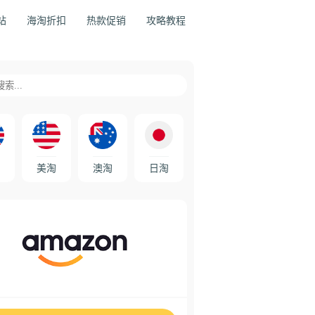
站
海淘折扣
热款促销
攻略教程
美淘
澳淘
日淘