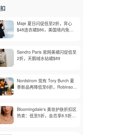
扣
Maje 夏日闪促低至2折，背心
$48连衣裙$86，美国境内免运
费，截止8月6日
Sandro Paris 官网美裙闪促低至
2折，天鹅绒水钻裙$89
Nordstrom 现有 Tory Burch 夏
季新品再降低至6折，Robinson
牛皮单肩包$218，买礼卡送$25
Bloomingdale's 美妆护肤折扣区
热卖：低至5折，会员享8.5折，
满$150免邮