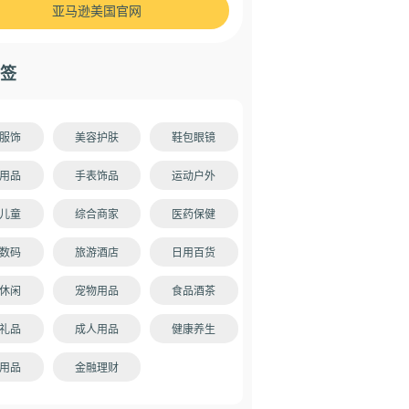
亚马逊美国官网
签
服饰
美容护肤
鞋包眼镜
用品
手表饰品
运动户外
儿童
综合商家
医药保健
数码
旅游酒店
日用百货
休闲
宠物用品
食品酒茶
礼品
成人用品
健康养生
用品
金融理财