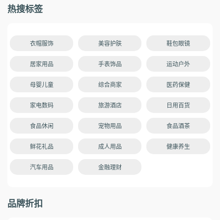
热搜标签
衣帽服饰
美容护肤
鞋包眼镜
居家用品
手表饰品
运动户外
母婴儿童
综合商家
医药保健
家电数码
旅游酒店
日用百货
食品休闲
宠物用品
食品酒茶
鲜花礼品
成人用品
健康养生
汽车用品
金融理财
品牌折扣