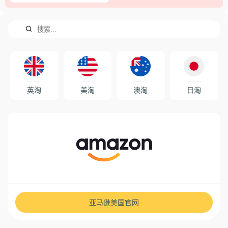
英淘
美淘
澳淘
日淘
亚马逊美国官网