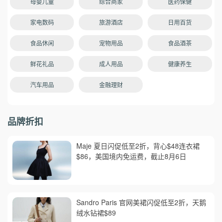
母婴儿童
综合商家
医药保健
家电数码
旅游酒店
日用百货
食品休闲
宠物用品
食品酒茶
鲜花礼品
成人用品
健康养生
汽车用品
金融理财
品牌折扣
Maje 夏日闪促低至2折，背心$48连衣裙
$86，美国境内免运费，截止8月6日
Sandro Paris 官网美裙闪促低至2折，天鹅
绒水钻裙$89