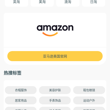
英淘
美淘
澳淘
日淘
亚马逊美国官网
热搜标签
衣帽服饰
美容护肤
鞋包眼镜
居家用品
手表饰品
运动户外