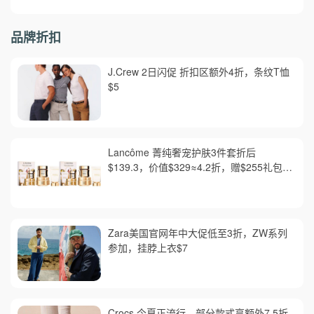
品牌折扣
J.Crew 2日闪促 折扣区额外4折，条纹T恤
$5
Lancôme 菁纯奢宠护肤3件套折后
$139.3，价值$329≈4.2折，赠$255礼包含
正装眼精华
Zara美国官网年中大促低至3折，ZW系列
参加，挂脖上衣$7
Crocs 今夏正流行，部分款式享额外7.5折