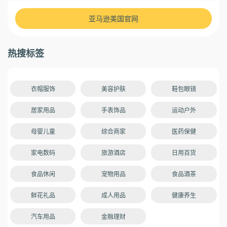
亚马逊美国官网
热搜标签
衣帽服饰
美容护肤
鞋包眼镜
居家用品
手表饰品
运动户外
母婴儿童
综合商家
医药保健
家电数码
旅游酒店
日用百货
食品休闲
宠物用品
食品酒茶
鲜花礼品
成人用品
健康养生
汽车用品
金融理财