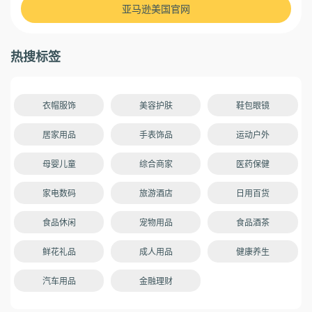
亚马逊美国官网
热搜标签
衣帽服饰
美容护肤
鞋包眼镜
居家用品
手表饰品
运动户外
母婴儿童
综合商家
医药保健
家电数码
旅游酒店
日用百货
食品休闲
宠物用品
食品酒茶
鲜花礼品
成人用品
健康养生
汽车用品
金融理财