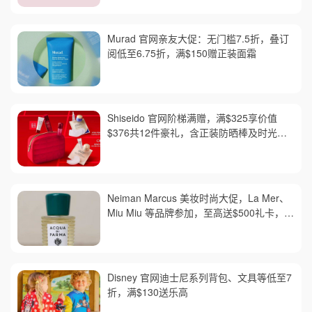
Murad 官网亲友大促：无门槛7.5折，叠订
阅低至6.75折，满$150赠正装面霜
Shiseido 官网阶梯满赠，满$325享价值
$376共12件豪礼，含正装防晒棒及时光琉
璃套装，红腰子套装变相6折
Neiman Marcus 美妆时尚大促，La Mer、
Miu Miu 等品牌参加，至高送$500礼卡，需
用码 AUGUST，满$300免邮
Disney 官网迪士尼系列背包、文具等低至7
折，满$130送乐高