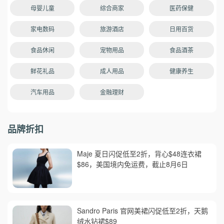
母婴儿童
综合商家
医药保健
家电数码
旅游酒店
日用百货
食品休闲
宠物用品
食品酒茶
鲜花礼品
成人用品
健康养生
汽车用品
金融理财
品牌折扣
Maje 夏日闪促低至2折，背心$48连衣裙
$86，美国境内免运费，截止8月6日
Sandro Paris 官网美裙闪促低至2折，天鹅
绒水钻裙$89