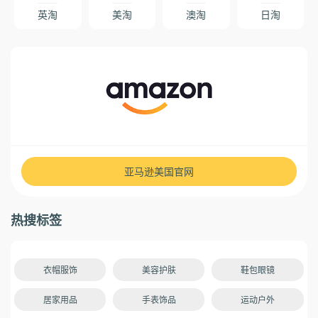
英淘
美淘
澳淘
日淘
亚马逊美国官网
热搜标签
衣帽服饰
美容护肤
鞋包眼镜
居家用品
手表饰品
运动户外