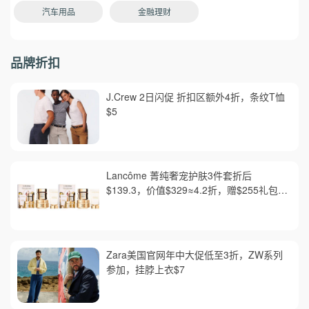
汽车用品
金融理财
品牌折扣
J.Crew 2日闪促 折扣区额外4折，条纹T恤
$5
Lancôme 菁纯奢宠护肤3件套折后
$139.3，价值$329≈4.2折，赠$255礼包含
正装眼精华
Zara美国官网年中大促低至3折，ZW系列
参加，挂脖上衣$7