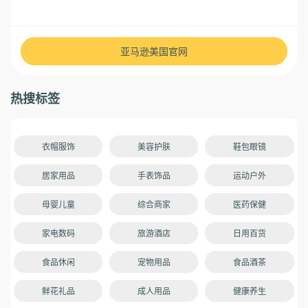
亚马逊美国官网
热搜标签
衣帽服饰
美容护肤
鞋包眼镜
居家用品
手表饰品
运动户外
母婴儿童
综合商家
医药保健
家电数码
旅游酒店
日用百货
食品休闲
宠物用品
食品酒茶
鲜花礼品
成人用品
健康养生