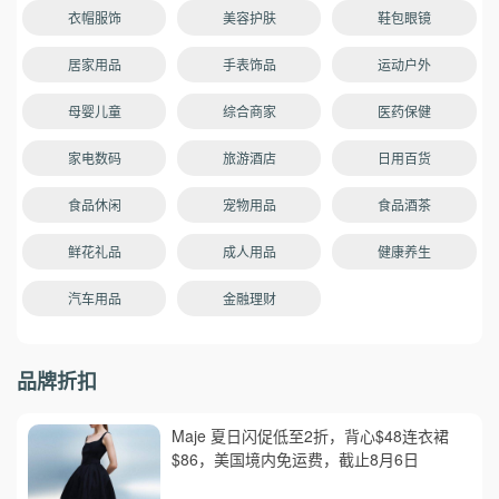
衣帽服饰
美容护肤
鞋包眼镜
居家用品
手表饰品
运动户外
母婴儿童
综合商家
医药保健
家电数码
旅游酒店
日用百货
食品休闲
宠物用品
食品酒茶
鲜花礼品
成人用品
健康养生
汽车用品
金融理财
品牌折扣
Maje 夏日闪促低至2折，背心$48连衣裙
$86，美国境内免运费，截止8月6日