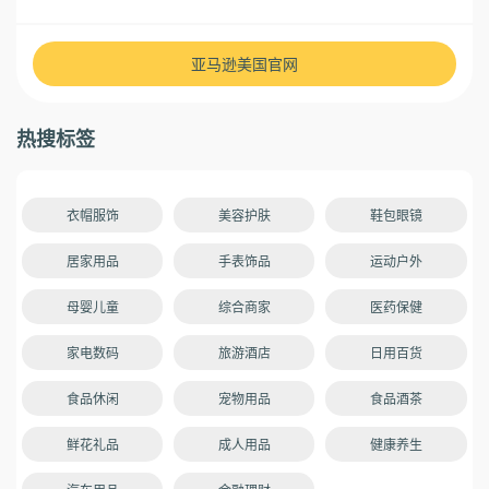
亚马逊美国官网
热搜标签
衣帽服饰
美容护肤
鞋包眼镜
居家用品
手表饰品
运动户外
母婴儿童
综合商家
医药保健
家电数码
旅游酒店
日用百货
食品休闲
宠物用品
食品酒茶
鲜花礼品
成人用品
健康养生