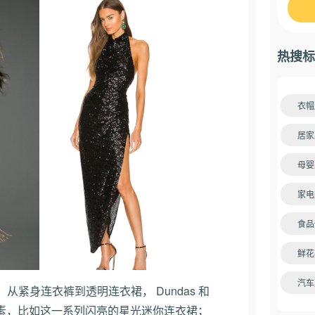
热搜标
衣帽
居家
母婴
家电
食品
鲜花
汽车
紧身连衣裤到透明连衣裙， Dundas 和
眼因素，比如这一系列闪亮的星光迷你连衣裙；