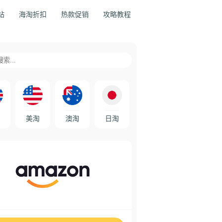
站
海淘折扣
热款促销
攻略教程
美淘
澳淘
日淘