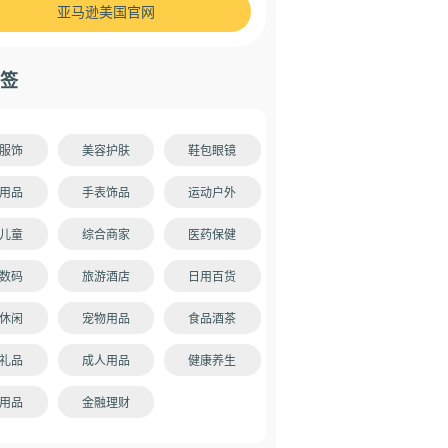
亚马逊美国官网
签
服饰
美容护肤
鞋包眼镜
用品
手表饰品
运动户外
儿童
综合商家
医药保健
数码
旅游酒店
日用百货
休闲
宠物用品
食品酒茶
礼品
成人用品
健康养生
用品
金融理财