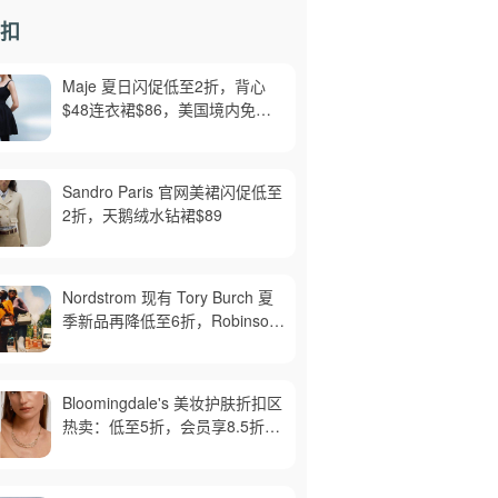
扣
Maje 夏日闪促低至2折，背心
$48连衣裙$86，美国境内免运
费，截止8月6日
Sandro Paris 官网美裙闪促低至
2折，天鹅绒水钻裙$89
Nordstrom 现有 Tory Burch 夏
季新品再降低至6折，Robinson
牛皮单肩包$218，买礼卡送$25
Bloomingdale's 美妆护肤折扣区
热卖：低至5折，会员享8.5折，
满$150免邮