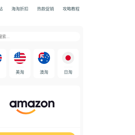
站
海淘折扣
热款促销
攻略教程
美淘
澳淘
日淘