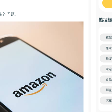
淘的问题
。
热搜标
衣帽
居家
母婴
家电
食品
鲜花
汽车