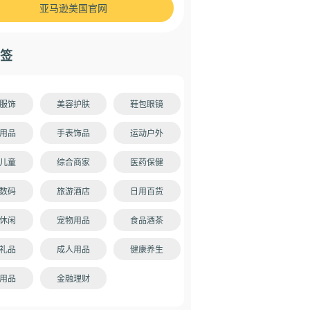
亚马逊美国官网
签
服饰
美容护肤
鞋包眼镜
用品
手表饰品
运动户外
儿童
综合商家
医药保健
数码
旅游酒店
日用百货
休闲
宠物用品
食品酒茶
礼品
成人用品
健康养生
用品
金融理财