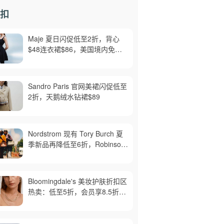
扣
Maje 夏日闪促低至2折，背心
$48连衣裙$86，美国境内免运
费，截止8月6日
Sandro Paris 官网美裙闪促低至
2折，天鹅绒水钻裙$89
Nordstrom 现有 Tory Burch 夏
季新品再降低至6折，Robinson
牛皮单肩包$218，买礼卡送$25
Bloomingdale's 美妆护肤折扣区
热卖：低至5折，会员享8.5折，
满$150免邮