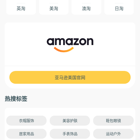
英淘
美淘
澳淘
日淘
亚马逊美国官网
热搜标签
衣帽服饰
美容护肤
鞋包眼镜
居家用品
手表饰品
运动户外