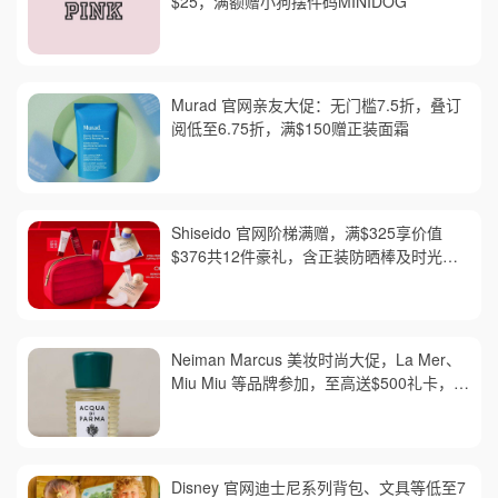
$25，满额赠小狗摆件码MINIDOG
Murad 官网亲友大促：无门槛7.5折，叠订
阅低至6.75折，满$150赠正装面霜
Shiseido 官网阶梯满赠，满$325享价值
$376共12件豪礼，含正装防晒棒及时光琉
璃套装，红腰子套装变相6折
Neiman Marcus 美妆时尚大促，La Mer、
Miu Miu 等品牌参加，至高送$500礼卡，需
用码 AUGUST，满$300免邮
Disney 官网迪士尼系列背包、文具等低至7