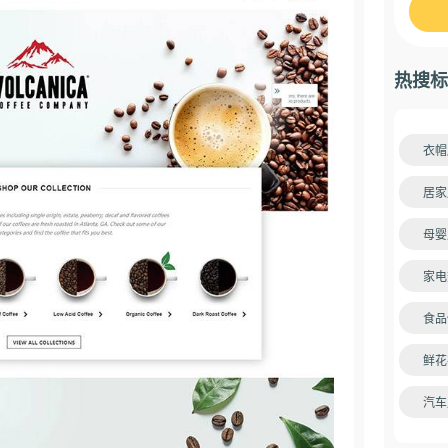
热搜标
衣帽
居家
母婴
家电
食品
鲜花
汽车