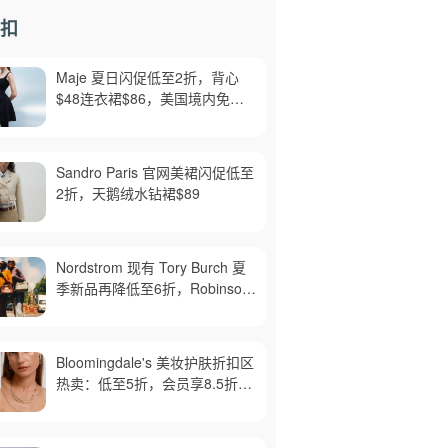
扣
Maje 夏日闪促低至2折，背心
$48连衣裙$86，美国境内免运
费，截止8月6日
Sandro Paris 官网美裙闪促低至
2折，天鹅绒水钻裙$89
Nordstrom 现有 Tory Burch 夏
季新品再降低至6折，Robinson
牛皮单肩包$218，买礼卡送$25
Bloomingdale's 美妆护肤折扣区
热卖：低至5折，会员享8.5折，
满$150免邮