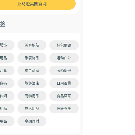
亚马逊美国官网
签
服饰
美容护肤
鞋包眼镜
用品
手表饰品
运动户外
儿童
综合商家
医药保健
数码
旅游酒店
日用百货
休闲
宠物用品
食品酒茶
礼品
成人用品
健康养生
用品
金融理财