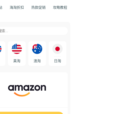
站
海淘折扣
热款促销
攻略教程
美淘
澳淘
日淘