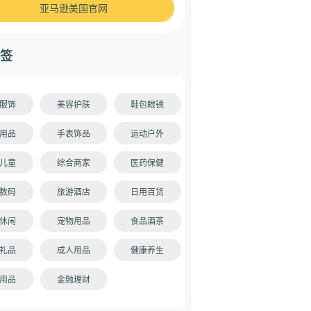
亚马逊美国官网
签
服饰
美容护肤
鞋包眼镜
用品
手表饰品
运动户外
儿童
综合商家
医药保健
数码
旅游酒店
日用百货
休闲
宠物用品
食品酒茶
礼品
成人用品
健康养生
用品
金融理财