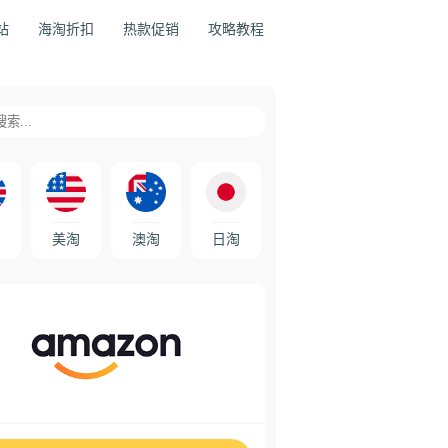
站
海淘折扣
热款促销
攻略教程
美淘
澳淘
日淘