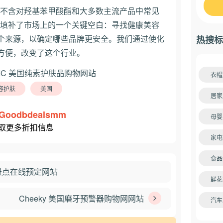
件产品都不含对羟基苯甲酸酯和大多数主流产品中常见
IC ®填补了市场上的一个关键空白：寻找健康美容
个来源，以确定哪些品牌更安全。我们通过使化
热搜标
方便，改变了这个行业。
衣帽
容护肤
美国
居家
Goodbdealsmm
母婴
取更多折扣信息
家电
食品
兰旅游景点在线预定网站
鲜花
Cheeky 美国磨牙预警器购物网网站
汽车