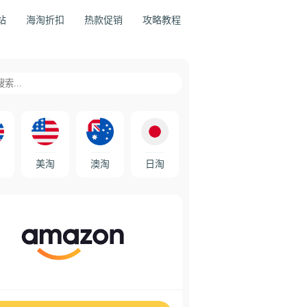
站
海淘折扣
热款促销
攻略教程
美淘
澳淘
日淘