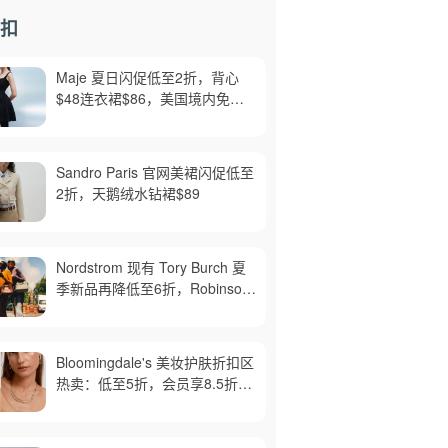
扣
Maje 夏日闪促低至2折，背心
$48连衣裙$86，美国境内免运
费，截止8月6日
Sandro Paris 官网美裙闪促低至
2折，天鹅绒水钻裙$89
Nordstrom 现有 Tory Burch 夏
季新品再降低至6折，Robinson
牛皮单肩包$218，买礼卡送$25
Bloomingdale's 美妆护肤折扣区
热卖：低至5折，会员享8.5折，
满$150免邮