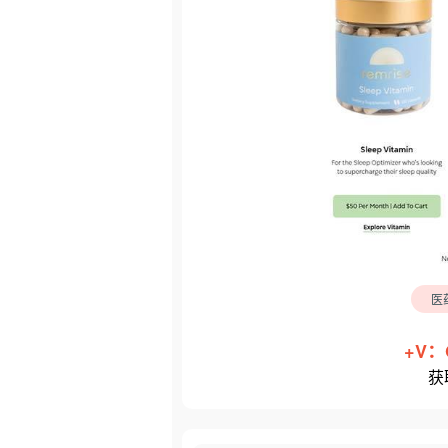
医
+V：
获