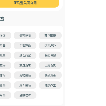
亚马逊美国官网
签
服饰
美容护肤
鞋包眼镜
用品
手表饰品
运动户外
儿童
综合商家
医药保健
数码
旅游酒店
日用百货
休闲
宠物用品
食品酒茶
礼品
成人用品
健康养生
用品
金融理财