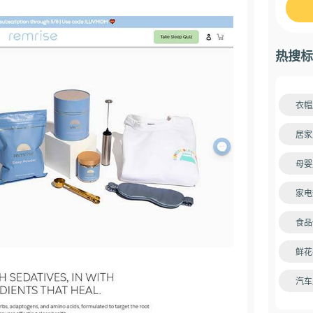
热搜标
衣帽
居家
母婴
家电
食品
鲜花
汽车