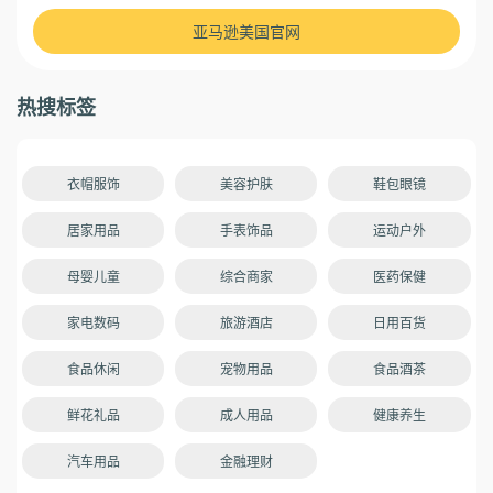
亚马逊美国官网
热搜标签
衣帽服饰
美容护肤
鞋包眼镜
居家用品
手表饰品
运动户外
母婴儿童
综合商家
医药保健
家电数码
旅游酒店
日用百货
食品休闲
宠物用品
食品酒茶
鲜花礼品
成人用品
健康养生
汽车用品
金融理财