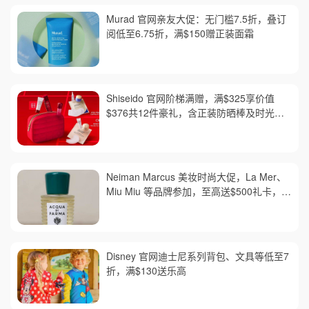
Murad 官网亲友大促：无门槛7.5折，叠订
阅低至6.75折，满$150赠正装面霜
Shiseido 官网阶梯满赠，满$325享价值
$376共12件豪礼，含正装防晒棒及时光琉
璃套装，红腰子套装变相6折
Neiman Marcus 美妆时尚大促，La Mer、
Miu Miu 等品牌参加，至高送$500礼卡，需
用码 AUGUST，满$300免邮
Disney 官网迪士尼系列背包、文具等低至7
折，满$130送乐高