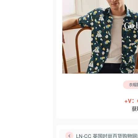
衣帽
+V：
获
LN-CC 英国时尚百货购物网