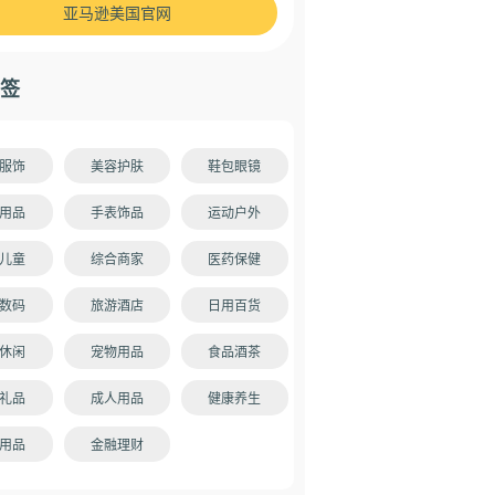
亚马逊美国官网
签
服饰
美容护肤
鞋包眼镜
用品
手表饰品
运动户外
儿童
综合商家
医药保健
数码
旅游酒店
日用百货
休闲
宠物用品
食品酒茶
礼品
成人用品
健康养生
用品
金融理财