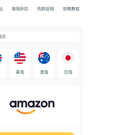
站
海淘折扣
热款促销
攻略教程
美淘
澳淘
日淘