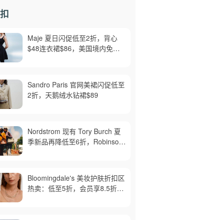
扣
Maje 夏日闪促低至2折，背心
$48连衣裙$86，美国境内免运
费，截止8月6日
Sandro Paris 官网美裙闪促低至
2折，天鹅绒水钻裙$89
Nordstrom 现有 Tory Burch 夏
季新品再降低至6折，Robinson
牛皮单肩包$218，买礼卡送$25
Bloomingdale's 美妆护肤折扣区
热卖：低至5折，会员享8.5折，
满$150免邮