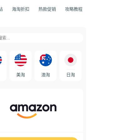
站
海淘折扣
热款促销
攻略教程
美淘
澳淘
日淘