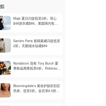
扣
Maje 夏日闪促低至2折，背心
$48连衣裙$86，美国境内免运
费，截止8月6日
Sandro Paris 官网美裙闪促低至
2折，天鹅绒水钻裙$89
Nordstrom 现有 Tory Burch 夏
季新品再降低至6折，Robinson
牛皮单肩包$218，买礼卡送$25
Bloomingdale's 美妆护肤折扣区
热卖：低至5折，会员享8.5折，
满$150免邮