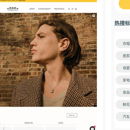
热搜标
衣帽
居家
母婴
家电
食品
鲜花
汽车