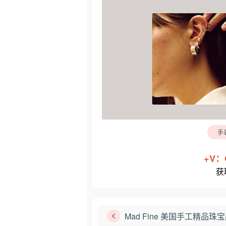
手
+V：
获
Mad Fine 美国手工精品