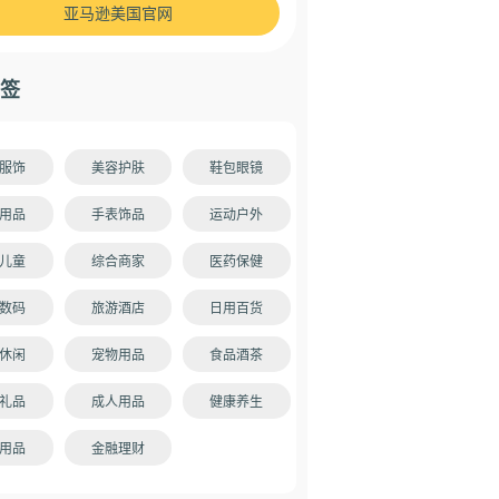
亚马逊美国官网
签
服饰
美容护肤
鞋包眼镜
用品
手表饰品
运动户外
儿童
综合商家
医药保健
数码
旅游酒店
日用百货
休闲
宠物用品
食品酒茶
礼品
成人用品
健康养生
用品
金融理财