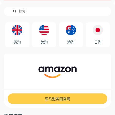
英淘
美淘
澳淘
日淘
亚马逊美国官网