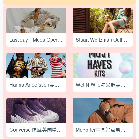
Foot Locker官网目前是不能直邮国内转
以买，也可以寄送自己手头的限量潮品去
运，支持国内Visa、 Master、 AE对国卡
卖。
友好，此外如果砍单可以尝试使用paypal
支付通过率较大。 ④Foot Locker上的残
品种类繁多包括Nike、Adidas等知名的品
牌，产品齐全。而且在Foot Locker官网价
Last day！Moda Operandi官网设计师专场精选商品低至25折促销，可直邮中国
Stuart Weitzman Outlet美国站精选鞋履额外7.5折，美境运费$8
格比国内低，而且还会有一些折扣活动，
购买更加划算！拔草哦会及时更新官网优
惠信息 ⑤最后还要给大家送上你们超级头
疼的鞋码对照表哦！以及超准确的量脚方
式哦！
Hanna Andersson美国官网现有精选儿童睡衣套装低至6折促销，美境免邮
Wet N Wild湿又野美国官网全场正价彩妆无门槛5折促销-满额包邮
Converse 匡威英国精选复古做旧款Smoked系列限时7折，满额免邮
Mr.Porter中国站点男士专区低至2折清仓促销，还可叠加额外8折