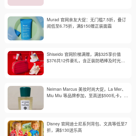
Murad 官网亲友大促：无门槛7.5折，叠订
阅低至6.75折，满$150赠正装面霜
Shiseido 官网阶梯满赠，满$325享价值
$376共12件豪礼，含正装防晒棒及时光琉
璃套装，红腰子套装变相6折
Neiman Marcus 美妆时尚大促，La Mer、
Miu Miu 等品牌参加，至高送$500礼卡，需
用码 AUGUST，满$300免邮
Disney 官网迪士尼系列背包、文具等低至7
折，满$130送乐高