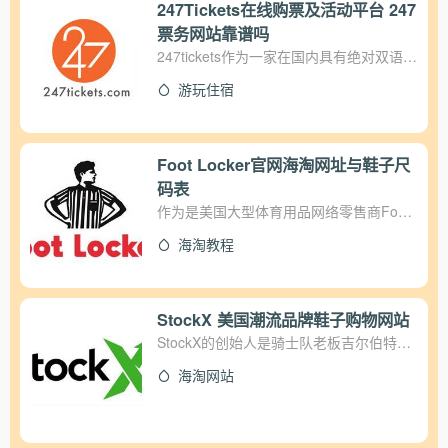
247Tickets在线购票及活动平台 247
票务网站靠谱吗
247tickets作为一家在国内具有绝对双语服
务优势的在线购票及活动平台，提供优质
游玩住宿
的各类音乐演出、戏剧舞台、艺术展览、
生活玩乐、旅行观光等优选活动平台。 该
平台得到了来自全国各地庞大用户群体的
支持。目前，除了在上海、北京、深圳迅
Foot Locker官网海淘网址与鞋子尺
速发展，在成都、杭州、苏州、三亚、香
码表
港、广州等11个国内城市以及泰国、新加
作为是美国大型体育用品网络零售商Foot
坡等东南亚国家也陆续上线了更多有趣的
Locker履盖的体育品牌超过数百个，并且
活动和旅游产品。
海淘教程
FootLocker网站销售的很多品牌的特别宽
很受国内发烧友喜欢，这里产品的质量和
活动力度，以及产品的色泽度完全不输于
官网。 但是对于很多新手想购买的宝宝却
StockX 美国潮流品牌鞋子购物网站
不知Foot Locker官网链接是什么？ ①话
StockX的创始人是骑士队老板吉尔伯特
不多说线上链接：
Gary Gilbert。StockX可以像买股票一样购
海淘网站
https://www.footlocker.com ②平时大家进
买限量款衣服、鞋子、帽子等潮流单品！
入的时候只需要点击或者复制到浏览器打
StockX是可以进行买卖的中介平台，负责
开就OK还是超级简单的（建议使用自带翻
商品检验，力保每件商品100%正品，力求
译浏览器真的超级方便） ③对于现在的
实现只有想不到的没有淘不到的。不仅可