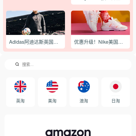
决。大家也可以添加小编微信：
bacao101，一起沟通交流海淘那点事。
Adidas阿迪达斯英国官返校季低至4折+额外7折促销【限时促销】
优惠升级！Nike美国官网现有正价商品8折促销，全网开放
英淘
美淘
澳淘
日淘