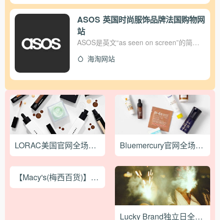
老用户可以点击sign in登录账号，没有账
号的新用户点击join，注册新账号，如下图
ASOS 英国时尚服饰品牌法国购物网
所示，点击join in，就完成了账号注册；
站
3、可以在ASOS挑选喜欢的产品了，可以
ASOS是英文“as seen on screen”的简
在搜索框中输入想要的产品； 4、选择好
写，中文含义就是“和你在屏幕上看到的一
款式和尺码之后，点击add to bag； 5、
海淘网站
样”，足以可见ASOS网店宣称自己崇尚明
点击右上角购物车，就可以出现如下页
星时尚的穿衣主张。ASOS产品涉及时尚
面，然后定价check out，结账； 6、由于
女装、男装、肌肤护理、彩妆、秀发护
第一次注册并登陆ASOS所以结账之前需
理、男士肌肤护理产品等。
要添加收件地址，如下图所示，按步骤和
真实情况填写； 7、添加可用的信用卡，
ASOS支持双币信用卡，然后这是填写如
下信息就可以； 8、点击use this card，下
单完成； 最后就可以等待包裹到手了，
LORAC美国官网全场彩妆无门槛8折促销，美境免邮
Bluemercury官网全场美妆护肤满$175送10件套护肤礼包，美国免邮
ASOS是免费邮寄服务，standard
international shipping，国际平邮服务，时
长大概在7-14天左右，但是网站上没有物
【Macy's(梅西百货)】Diamond Sale!
流信息，有一定丢单率，建议大家在填写
收件人姓名时后面加上自己电话。 以上就
是ASOS海淘新注册账户流程已经如何下
单结算的全部步骤了，在ASOS下单过程
Lucky Brand独立日全场服饰低至5折+额外9折促销-满额免邮
中遇到其他问题，可以联系网站客服解