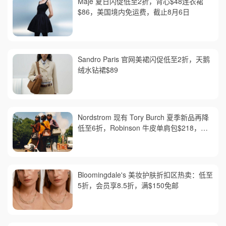
Maje 夏日闪促低至2折，背心$48连衣裙
$86，美国境内免运费，截止8月6日
Sandro Paris 官网美裙闪促低至2折，天鹅
绒水钻裙$89
Nordstrom 现有 Tory Burch 夏季新品再降
低至6折，Robinson 牛皮单肩包$218，买
礼卡送$25
Bloomingdale's 美妆护肤折扣区热卖：低至
5折，会员享8.5折，满$150免邮