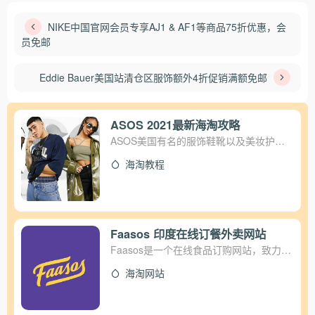
NIKE中国官网会员专享AJ1 & AF1等商品75折优惠，会
员免邮
Eddie Bauer美国站清仓区服饰额外4折促销满额免邮
ASOS 2021最新海淘攻略
ASOS美国有名的服饰鞋靴以及美妆护肤
等产品的线上商城，有美国官网，英国国
海淘教程
王以及亚太地区官网等，是海淘的热门网
站，小编就经常可以ASOS买鞋子衣服，
价格相比较于国内品品牌店便宜不好，赶
上ASOS促销活动，价格就更合适了。本
文主要是为大家介绍ASOS海淘购物攻
Faasos 印度在线订餐外卖网站
略，告诉大家怎么注册ASOS并下单购
Faasos是一个在线食品订购网站，致力于
买，欢迎大家点击查看。 1、打开ASOS网
将新鲜的可食用食品运送到用户家门口，
站地址：http://www.asos.com，点击如下
海淘网站
使食品订购无忧。
图所示，网站右上角可以切换不同的国家
和地区； 2、点击右上角个人中心，然后