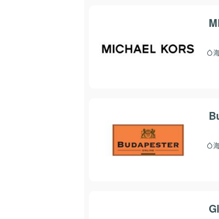
M
B
G