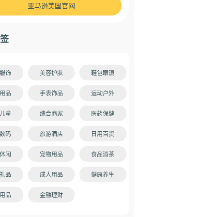
亚马逊美国官网
签
服饰
美容护肤
鞋包眼镜
用品
手表饰品
运动户外
儿童
综合商家
医药保健
数码
旅游酒店
日用百货
休闲
宠物用品
食品酒茶
礼品
成人用品
健康养生
用品
金融理财