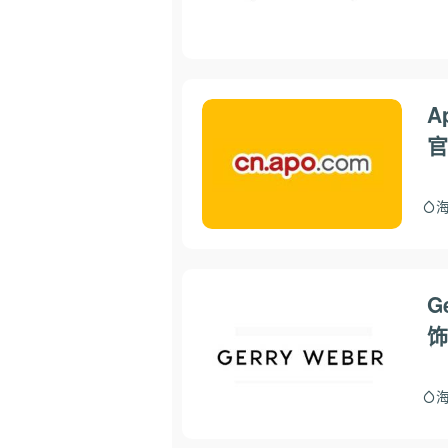
A
官
G
饰