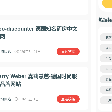
热搜标
po-discounter 德国知名药房中文
网
衣帽
居家
直达链接
海淘网站
2026年7月24日
母婴
家电
erry Weber 嘉莉慧芭-德国时尚服
食品
品牌网站
鲜花
直达链接
海淘网站
2026年五11日
汽车