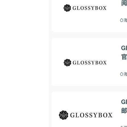
阅
G
官
G
邮