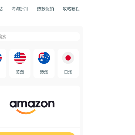
站
海淘折扣
热款促销
攻略教程
美淘
澳淘
日淘