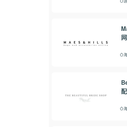
M
网
B
配