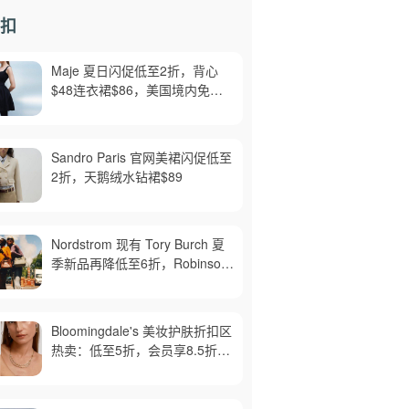
扣
Maje 夏日闪促低至2折，背心
$48连衣裙$86，美国境内免运
费，截止8月6日
Sandro Paris 官网美裙闪促低至
2折，天鹅绒水钻裙$89
Nordstrom 现有 Tory Burch 夏
季新品再降低至6折，Robinson
牛皮单肩包$218，买礼卡送$25
Bloomingdale's 美妆护肤折扣区
热卖：低至5折，会员享8.5折，
满$150免邮